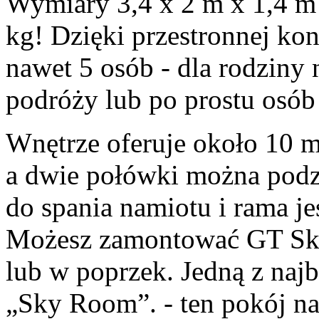
Wymiary 3,4 x 2 m x 1,4 m
kg! Dzięki przestronnej kons
nawet 5 osób - dla rodziny 
podróży lub po prostu osób
Wnętrze oferuje około 10 m
a dwie połówki można podzi
do spania namiotu i rama j
Możesz zamontować GT Sky 
lub w poprzek. Jedną z najb
„Sky Room”. - ten pokój n