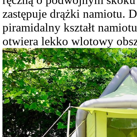
zastępuje drążki namiotu. 
piramidalny kształt namiotu
otwiera lekko wlotowy obsz