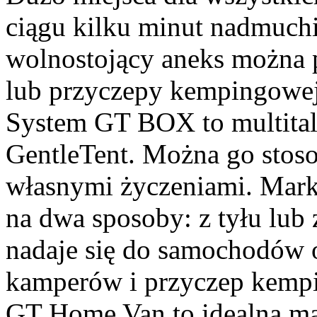
ciągu kilku minut nadmuch
wolnostojący aneks można 
lub przyczepy kempingowej
System GT BOX to multital
GentleTent. Można go stoso
własnymi życzeniami. Mark
na dwa sposoby: z tyłu lub 
nadaje się do samochodów 
kamperów i przyczep kemp
GT Home Van to idealna mar