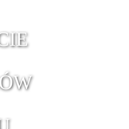
CIE
KÓW
U